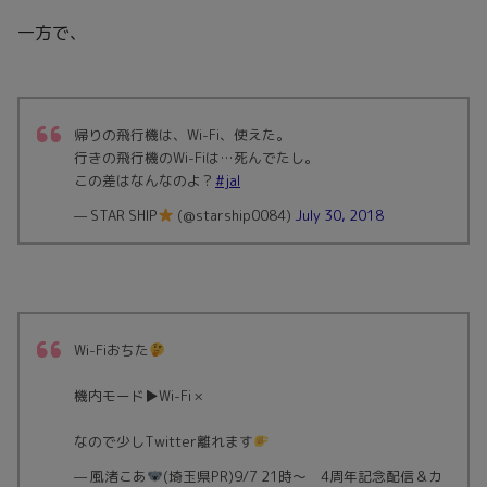
一方で、
帰りの飛行機は、Wi-Fi、使えた。
行きの飛行機のWi-Fiは…死んでたし。
この差はなんなのよ？
#jal
— STAR SHIP
(@starship0084)
July 30, 2018
Wi-Fiおちた
機内モード▶︎Wi-Fi ×
なので少しTwitter離れます
— 風渚こあ
(埼玉県PR)9/7 21時～ 4周年記念配信＆カ