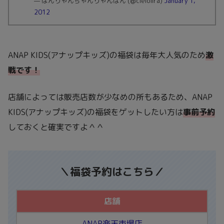
— はんりゃんちゃんりゃんはん (@cielolira)
January 1,
2012
ANAP KIDS(アナップキッズ)の福袋は毎年大人気のため
激
戦です！
店舗によっては販売店数が少なめの所もあるため、ANAP
KIDS(アナップキッズ)の福袋をゲットしたい方は
事前予約
しておくと確実ですよ＾＾
＼福袋予約はこちら／
店舗
ANAP楽天市場店