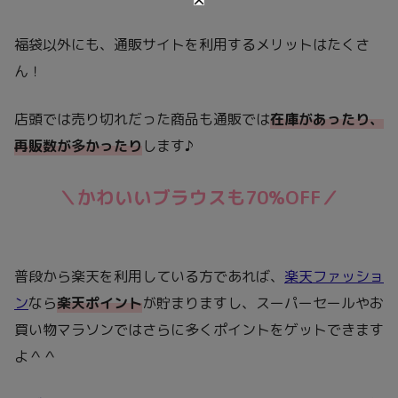
福袋以外にも、通販サイトを利用するメリットはたくさ
ん！
店頭では売り切れだった商品も通販では
在庫があったり、
再販数が多かったり
します♪
＼かわいいブラウスも70%OFF／
普段から楽天を利用している方であれば、
楽天ファッショ
ン
なら
楽天ポイント
が貯まりますし、スーパーセールやお
買い物マラソンではさらに多くポイントをゲットできます
よ＾＾