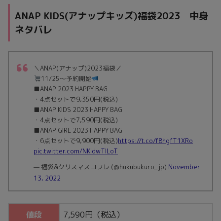
ANAP KIDS(アナップキッズ)福袋2023 中身
ネタバレ
＼ANAP(アナップ)2023福袋／
11/25～予約開始
■ANAP 2023 HAPPY BAG
・4点セットで9,350円(税込)
■ANAP KIDS 2023 HAPPY BAG
・4点セットで7,590円(税込)
■ANAP GIRL 2023 HAPPY BAG
・6点セットで9,900円(税込)
https://t.co/f8hgfT1XRo
pic.twitter.com/NKidwTlLoT
— 福袋&クリスマスコフレ (@hukubukuro_jp)
November
13, 2022
値段
7,590円（税込）