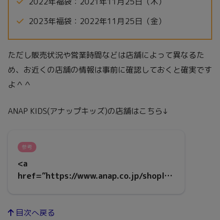
2022年福袋：2021年11月25日（木）
2023年福袋：2022年11月25日（金）
ただし販売状況や営業時間などは店舗によって異なるた
め、お近くの店舗の情報は事前に確認しておくと確実です
よ＾＾
ANAP KIDS(アナップキッズ)の店舗はこちら↓
参考
<a
href=”https://www.anap.co.jp/shoplis
t/”>ANAPショップ一覧</a><br>公式通
販サイト店舗一覧<a
href=”https://www.anap.co.jp/shoplis
目次へ戻る