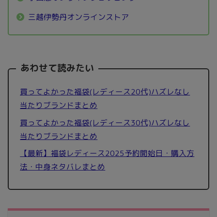
三越伊勢丹オンラインストア
あわせて読みたい
買ってよかった福袋(レディース20代)ハズレなし
当たりブランドまとめ
買ってよかった福袋(レディース30代)ハズレなし
当たりブランドまとめ
【最新】福袋レディース2025予約開始日・購入方
法・中身ネタバレまとめ