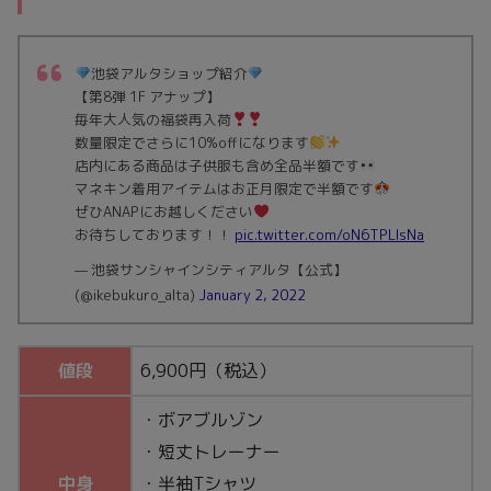
池袋アルタショップ紹介
【第8弾 1F アナップ】
毎年大人気の福袋再入荷
数量限定でさらに10%offになります
店内にある商品は子供服も含め全品半額です
マネキン着用アイテムはお正月限定で半額です
ぜひANAPにお越しください
お待ちしております！！
pic.twitter.com/oN6TPLlsNa
— 池袋サンシャインシティアルタ【公式】
(@ikebukuro_alta)
January 2, 2022
値段
6,900円（税込）
・ボアブルゾン
・短丈トレーナー
中身
・半袖Tシャツ