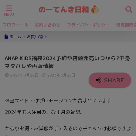
プロフィール
お問い合わせ
プライバシーポリシー
特定商取
ホーム
お買い物
ANAP KIDS福袋2024予約や店頭発売いつから?中身
ネタバレや再販情報
2023年9月22日
2023年9月26日
※当サイトにはプロモーションが含まれています
2024年も大注目の、お正月の福袋。
かなりお得にお洋服が手に入るのでチェックは必須ですよ