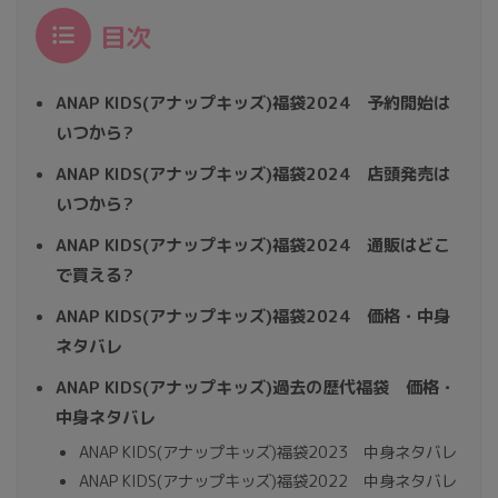
目次
ANAP KIDS(アナップキッズ)福袋2024 予約開始は
いつから?
ANAP KIDS(アナップキッズ)福袋2024 店頭発売は
いつから?
ANAP KIDS(アナップキッズ)福袋2024 通販はどこ
で買える?
ANAP KIDS(アナップキッズ)福袋2024 価格・中身
ネタバレ
ANAP KIDS(アナップキッズ)過去の歴代福袋 価格・
中身ネタバレ
ANAP KIDS(アナップキッズ)福袋2023 中身ネタバレ
ANAP KIDS(アナップキッズ)福袋2022 中身ネタバレ