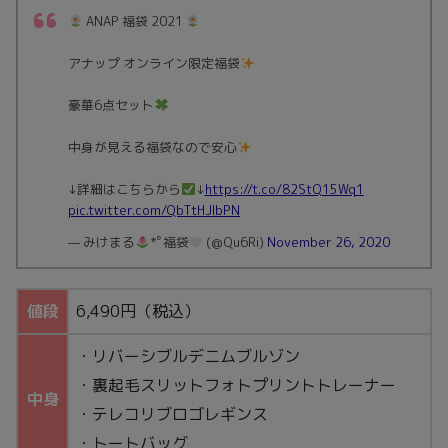
ANAP 福袋 2021
アナップ オンライン限定福袋
豪華6点セット
中身が見える福袋なので安心
↓詳細はこちらから
↓
https://t.co/82StQ15Wq1
pic.twitter.com/QbTtHJlbPN
— みけまる
*ﾟ福袋
(@Qu6Ri)
November 26, 2020
値段
6,490円（税込）
・リバーシブルデニムブルゾン
・裏起毛スリットフォトプリントトレーナー
中身
・テレコリブロゴレギンス
・トートバッグ