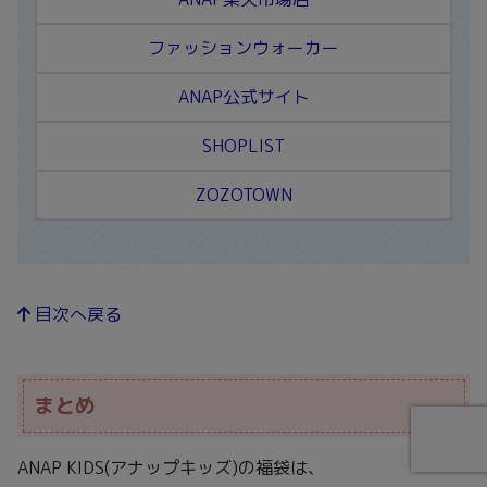
ファッションウォーカー
ANAP公式サイト
SHOPLIST
ZOZOTOWN
目次へ戻る
まとめ
ANAP KIDS(アナップキッズ)の福袋は、