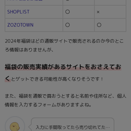
SHOPLIST
〇
×
ZOZOTOWN
〇
〇
2024年福袋はどの通販サイトで販売されるのか今のとこ
ろ情報はありませんが、
福袋の販売実績があるサイトをおさえてお
く
とゲットできる可能性が高くなりそうです！
また、福袋を通販で買おうとすると名前や住所など、個人
情報を入力するフォームがありますよね。
入力に手間取ってたら売り切れてた…