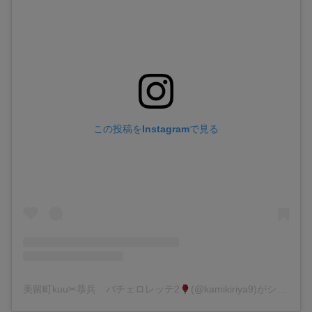
この投稿をInstagramで見る
美留町kuu✂︎恭兵 バチェロレッテ2
(@kamikiriya9)がシェアした投稿