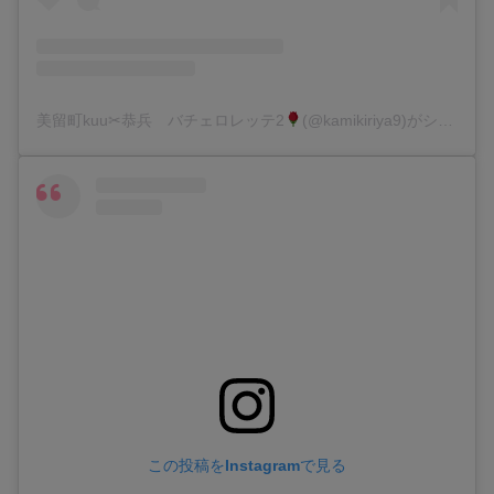
美留町kuu✂︎恭兵 バチェロレッテ2
(@kamikiriya9)がシェアした投稿
この投稿をInstagramで見る