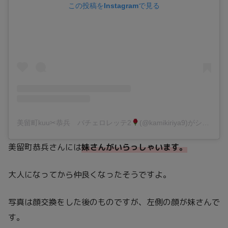
この投稿をInstagramで見る
美留町kuu✂︎恭兵 バチェロレッテ2
(@kamikiriya9)がシェアした投稿
美留町恭兵さんには
妹
さんがいらっしゃいます。
大人になってから仲良くなったそうですよ。
写真は顔交換をした後のものですが、左側の顔が妹さんで
す。