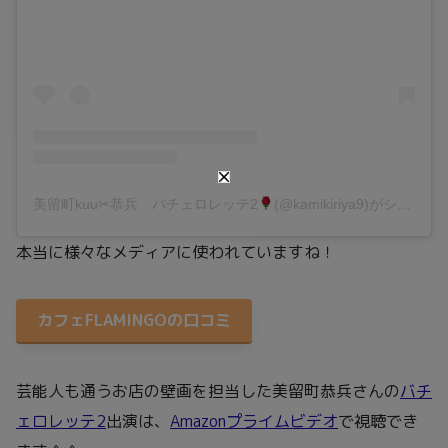
美留町kuu✂︎恭兵 バチェロレッテ2
(@kamikiriya9)がシェアした投稿
本当に様々なメディアに使われていますね！
カフェFLAMINGOの口コミ
芸能人も通うお店の壁画を担当した美留町恭兵さんの
バチ
ェロレッテ2
出演は、
Amazonプライムビデオ
で視聴でき