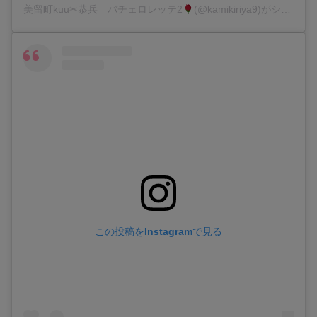
美留町kuu✂︎恭兵 バチェロレッテ2
(@kamikiriya9)がシェアした投稿
この投稿をInstagramで見る