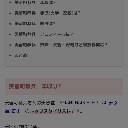
美留町恭兵 年収は?
美留町恭兵 学歴(大学・高校)は?
美留町恭兵 経歴は?
美留町恭兵 プロフィールは?
美留町恭兵 姉妹・父親・母親など家族構成は?
まとめ
美留町恭兵 年収は?
美留町恭兵さんは美容室『
AMANI.HAIR HOSPITAL 表参
道/青山
』の
トップスタイリスト
です。
美容師歴は14年。