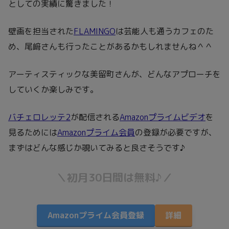
としての実績に驚きました！
壁画を担当された
FLAMINGO
は芸能人も通うカフェのた
め、尾﨑さんも行ったことがあるかもしれませんね＾＾
アーティスティックな美留町さんが、どんなアプローチを
していくか楽しみです。
バチェロレッテ2
が配信される
Amazonプライムビデオ
を
見るためには
Amazonプライム会員
の登録が必要ですが、
まずはどんな感じか覗いてみると良さそうです♪
＼初月30日間は無料♪／
Amazonプライム会員登録
詳細