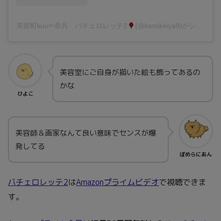
美留町kuu✂︎恭兵 バチェロレッテ2
(@kamikiriya9)がシェアした投稿
美容室にご自身が描いた絵も飾ってあるの
かな
ひよこ
美容師＆画家なんて良い意味でセンスが爆
発してる
ぽめらにあん
バチェロレッテ2
は
Amazonプライムビデオ
で視聴できま
す。