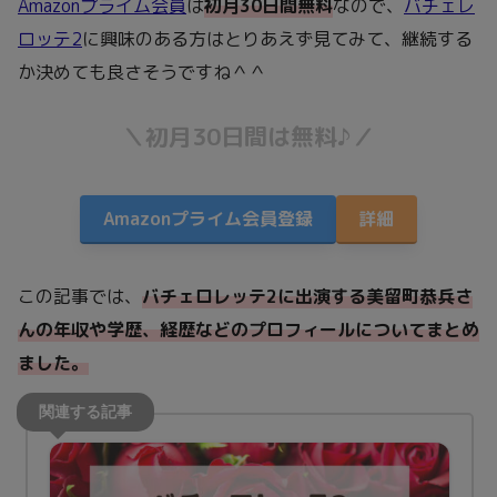
Amazonプライム会員
は
初月30日間無料
なので、
バチェレ
ロッテ2
に興味のある方はとりあえず見てみて、継続する
か決めても良さそうですね＾＾
＼初月30日間は無料♪／
Amazonプライム会員登録
詳細
この記事では、
バチェロレッテ2に出演する美留町恭兵さ
んの年収や学歴、経歴などのプロフィールについてまとめ
ました。