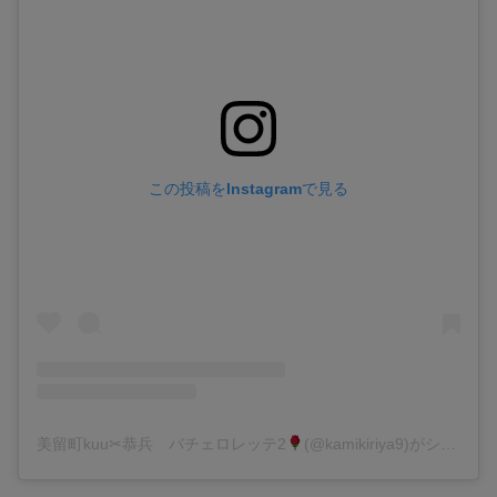
この投稿をInstagramで見る
美留町kuu✂︎恭兵 バチェロレッテ2
(@kamikiriya9)がシェアした投稿