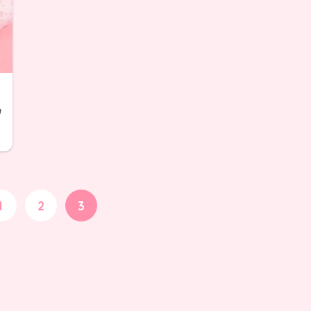
タ
1
2
3