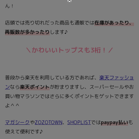
ん！
店頭では売り切れだった商品も通販では
在庫があったり、
再販数が多かったり
します♪
＼かわいいトップスも3桁！／
普段から楽天を利用している方であれば、
楽天ファッショ
ン
なら
楽天ポイント
が貯まりますし、スーパーセールやお
買い物マラソンではさらに多くポイントをゲットできます
よ＾＾
マガシーク
や
ZOZOTOWN
、
SHOPLIST
では
paypay払い
も
使えて便利です♪