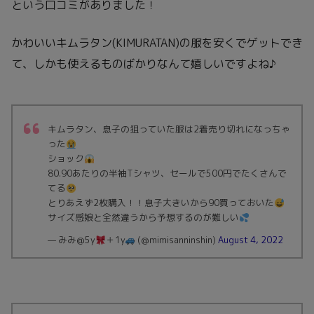
という口コミがありました！
かわいいキムラタン(KIMURATAN)の服を安くでゲットでき
て、しかも使えるものばかりなんて嬉しいですよね♪
キムラタン、息子の狙っていた服は2着売り切れになっちゃ
った
ショック
80.90あたりの半袖Tシャツ、セールで500円でたくさんで
てる
とりあえず2枚購入！！息子大きいから90買っておいた
サイズ感娘と全然違うから予想するのが難しい
— みみ@5y
＋1y
(@mimisanninshin)
August 4, 2022