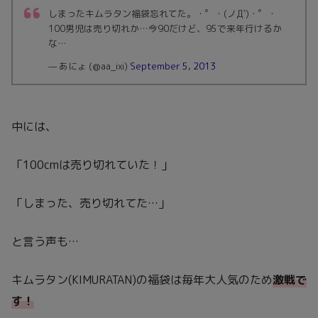
しまったキムラタン福袋忘れてた。・゜・(ノД`)・゜・
100男児は売り切れか…今90だけど、95で来年行けるか
な…
— あにょ (@aa_ixi)
September 5, 2013
中には、
「100cmは売り切れていた！」
「しまった、売り切れてた…」
と言う声も…
キムラタン(KIMURATAN)の福袋は毎年大人気のため
激戦で
す！