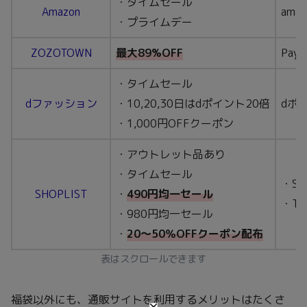
・タイムセール
Amazon
ama
・プライムデー
ZOZOTOWN
最大89%OFF
Pay
・タイムセール
dファッション
・10,20,30日はdポイント20倍
dポ
・1,000円OFFクーポン
・アウトレット品あり
・タイムセール
・SH
SHOPLIST
・
490円均一セール
・T
・980円均一セール
・
20～50％OFFクーポン配布
表はスクロールできます
福袋以外にも、通販サイトを利用するメリットはたくさ