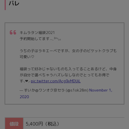
バレ
キムラタン福袋2021
予約開始してます𓂃𓆸𓈒𓂂
うちの子はラキエーベですが、女の子のビケットクラブも
可愛い♡
福袋って好みじゃないものも入ってることあるけど、中身
が自分で選べちゃうハズレなしなのでとってもお得で
す⸜❤︎⸝‍
pic.twitter.com/Acg9vMDUiL
— すいか@ワンオク京セラ (@s1ok28m)
November 1,
2020
値段
5,400円（税込）