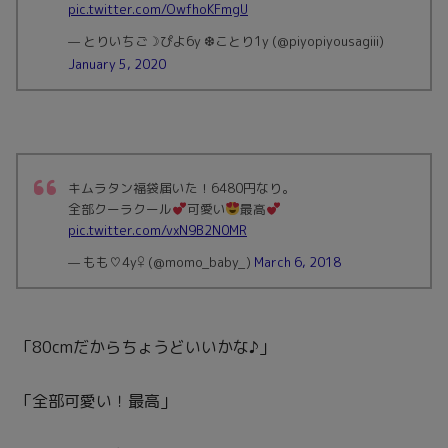
pic.twitter.com/OwfhoKFmgU
— とりいちご☽︎ぴよ6y ❆ことり1y (@piyopiyousagiii)
January 5, 2020
キムラタン福袋届いた！6480円なり。
全部クーラクール
可愛い
最高
pic.twitter.com/vxN9B2N0MR
— もも♡4y♀ (@momo_baby_)
March 6, 2018
「80cmだからちょうどいいかな♪」
「全部可愛い！最高」