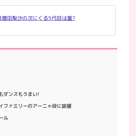
目増田梨沙の次にくる5代目は誰?
もダンスもうまい!
パイファミリーのアーニャ役に抜擢
ール