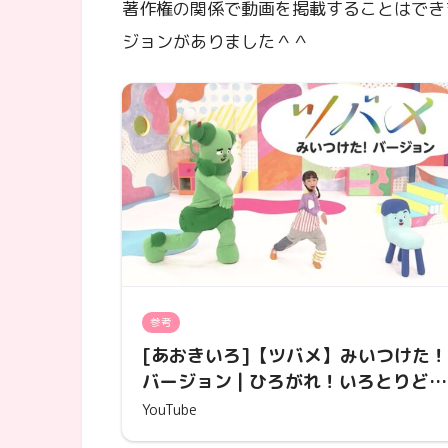
著作権の関係で動画を掲載することはでき
ジョンがありました＾＾
参考
[あおきいろ]【ツバメ】みいつけた！
バージョン | ひろがれ！いろとりどり 
未来へ17アクション | SDGs | NHK
YouTube