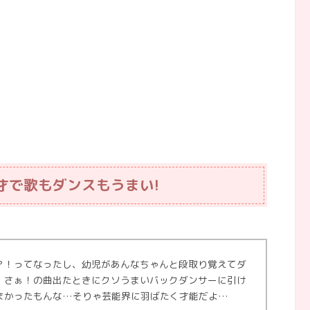
才で歌もダンスもうまい!
？！ってなったし、幼児があんなちゃんと段取り覚えてダ
、さぁ！の曲出たときにクソうまいバックダンサーに引け
まかったもんな…そりゃ芸能界に羽ばたく才能だよ…