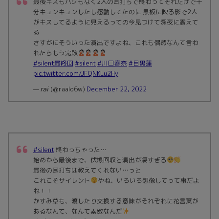
最後キスもハグもなく2人の耳打ちで終わってそれだけで十
分キュンキュンしたし感動してたのに 黒板に映る影で2人
がキスしてるように見えるっての今見つけて深夜に震えて
る
さすがにそういった演出ですよね、これも偶然なんて言わ
れたらもう完敗
#silent最終回
#silent
#川口春奈
#目黒蓮
pic.twitter.com/JFQNKLu2Hy
— 𝘳𝘢𝘪 (@raalo6w)
December 22, 2022
#silent
終わっちゃった…
始めから最後まで、伏線回収と演出が凄すぎる
最後の耳打ちは教えてくれない…っと
これこそサイレント
やね、いろいろ想像してって事だよ
ね！！
かすみ草も、渡したり交換する意味がそれぞれに花言葉が
あるなんて、なんて素敵なんだ