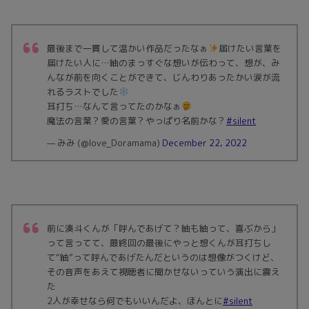
最後まで一貫して温かい作品だったなぁ
届けたい言葉を
届けたい人に…紬のまっすぐな想いが伝わって、想が、み
んなが前を向くことができて、じんわりあったかい涙が流
れるラストでした
耳打ち…なんて言ってたのかなぁ
魔法の言葉？愛の言葉？やっぱり名前かな？
#silent
— みみ (@love_Doramama)
December 22, 2022
前に湊斗くんが「呼んであげて？紬も紬って、喜ぶから」
って言ってて、最終回の最後にやっと想くんが耳打ちし
て“紬”って呼んであげたんだというのは想像がつくけど、
その音声をあえて視聴者に聞かせないっていう演出に震え
た
2人が幸せなら何でもいいんだよ、ほんとに
#silent