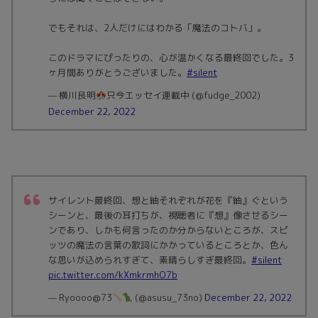
でもそれは、2人だけにはわかる「魔法のコトバ」。
このドラマにぴったりの、心が温かくなる最終回でした。3
ヶ月間ありがとうございました。
#silent
— 横川良明
只今エッセイ連載中 (@fudge_2002)
December 22, 2022
サイレント最終回、想と紬それぞれが花を『紬』ぐという
シーンと、最後の耳打ちが、視聴者に『想』像させるシー
ンであり、しかも何言ったのか分からないところが、スピ
ッツの魔法の言葉の歌詞にかかっているところとか、色ん
な思いが込められすぎて、素晴らしすぎ最終回。
#silent
pic.twitter.com/kXmkrmhO7b
— Ryoooo@73
(@asusu_73no)
December 22, 2022