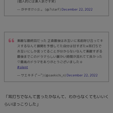
(個人的には湊人派です笑)
— がやすけ✩彡.。 (@7starF)
December 22, 2022
素敵な最終回だった 正直最後はお互いに名前呼び合ってキ
スするなんて展開を予想してた自分は甘すぎたw耳打ちで
お互いにしか言ってることが分からないなんて素敵すぎる
最後までこのドラマらしい暖かい時間が流れてて良かった
♡最高のドラマをありがとうございました☺
#silent
— サエキチ (ﾟーﾟ) (@saekichi_n)
December 22, 2022
「耳打ちでなんて言ったかなんて、わからなくてもいいく
らいほっこりした」