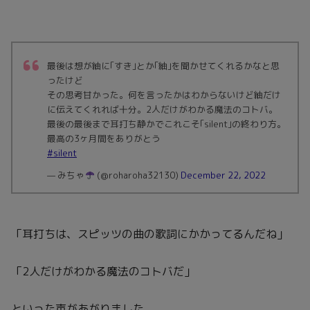
最後は想が紬に｢すき｣とか｢紬｣を聞かせてくれるかなと思
ったけど
その思考甘かった。何を言ったかはわからないけど紬だけ
に伝えてくれれば十分。2人だけがわかる魔法のコトバ。
最後の最後まで耳打ち静かでこれこそ｢silent｣の終わり方。
最高の3ヶ月間をありがとう
#silent
— みちゃ
(@roharoha32130)
December 22, 2022
「耳打ちは、スピッツの曲の歌詞にかかってるんだね」
「2人だけがわかる魔法のコトバだ」
といった声があがりました。