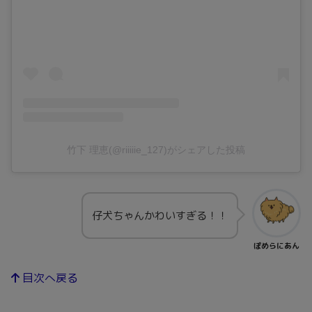
竹下 理恵(@riiiiie_127)がシェアした投稿
仔犬ちゃんかわいすぎる！！
ぽめらにあん
目次へ戻る