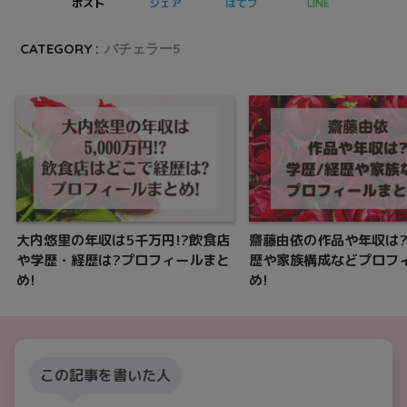
ポスト
シェア
はてブ
LINE
CATEGORY :
バチェラー5
大内悠里の年収は5千万円!?飲食店
齋藤由依の作品や年収は
や学歴・経歴は?プロフィールまと
歴や家族構成などプロフ
め!
め!
この記事を書いた人