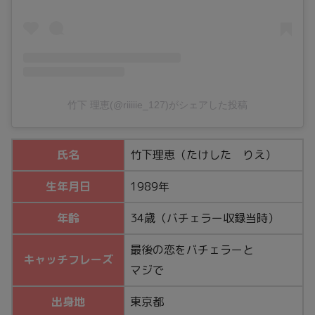
竹下 理恵(@riiiiie_127)がシェアした投稿
氏名
竹下理恵（たけした りえ）
生年月日
1989年
年齢
34歳（バチェラー収録当時）
最後の恋をバチェラーと
キャッチフレーズ
マジで
出身地
東京都