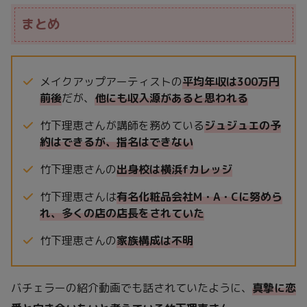
まとめ
メイクアップアーティストの
平均年収は300万円
前後
だが、
他にも収入源があると思われる
竹下理恵さんが講師を務めている
ジュジュエの予
約はできるが、指名はできない
竹下理恵さんの
出身校は横浜fカレッジ
竹下理恵さんは
有名化粧品会社M・A・Cに努めら
れ、多くの店の店長をされていた
竹下理恵さんの
家族構成は不明
バチェラーの紹介動画でも話されていたように、
真摯に恋