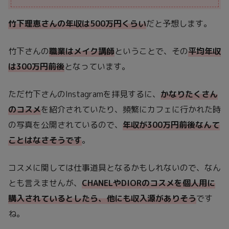
竹下理恵さんの年収は500万円くらい
だと予想します。
竹下さんの
職業はメイク講師
ということで、その
平均年収
は300万円前後
となっています。
ただ竹下さんのInstagramを拝見するに、
かなりたくさん
のコスメ
を紹介されていたり、頻繁にカフェに行かれた時
の写真を公開されているので、
年収が300万円前後なんて
ことはなさそうです
。
コスメに関しては仕事道具となるかもしれないので、なん
とも言えませんが、
CHANELやDIORのコスメを個人用に
購入されているとしたら、他にも収入源がありそう
です
ね。