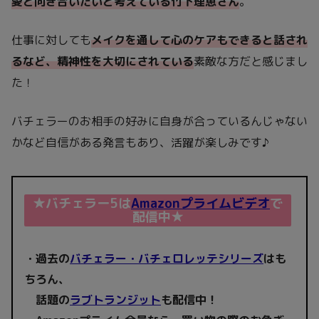
愛と向き合いたいと考えている竹下理恵さん
。
仕事に対しても
メイクを通して心のケアもできると話され
るなど、精神性を大切にされている
素敵な方だと感じまし
た！
バチェラーのお相手の好みに自身が合っているんじゃない
かなど自信がある発言もあり、活躍が楽しみです♪
★バチェラー5は
Amazonプライムビデオ
で
配信中★
・過去の
バチェラー・バチェロレッテシリーズ
はも
ちろん、
話題の
ラブトランジット
も配信中！