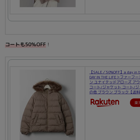
コートも50％OFF
！
【SALE／50%OFF】a day in th
DAY IN THE LIFE＞ファー
ン ユナイテッドアローズ ア
コート/ジャケット コート/
の他 ブラウン ブラック【送
楽