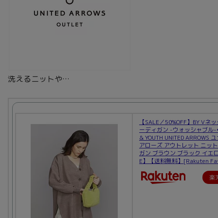
洗えるニットや…
【SALE／50%OFF】BY Vネ
ーディガン -ウォッシャブル-◆ 
& YOUTH UNITED ARROW
アローズ アウトレット ニット
ガン ブラウン ブラック イエロ
E】【送料無料】[Rakuten Fas
楽