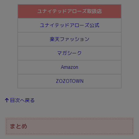
「定価で買ったけど、
アウトレット
で半額で売ってた」
という声も。
ユナイテッドアローズ
のアイテムが好きな方は、通販サイ
トのセール情報をこまめにチェックしておくと掘り出し物
が見つかるかもしれませんね＾＾
ユナイテッドアローズ取扱店
ユナイテッドアローズ公式
楽天ファッション
マガシーク