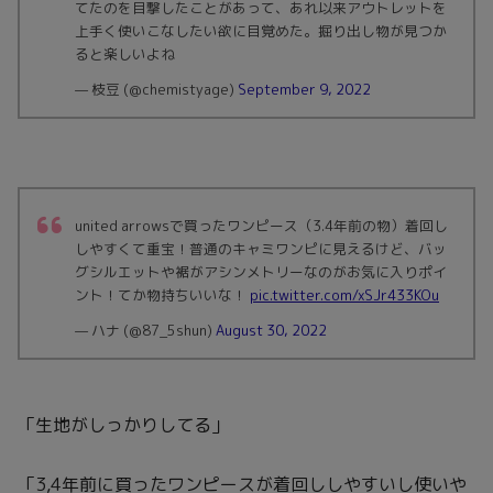
まだまだ暑いし、生地もしっかりしてるから秋まで着れそ
う
買っちゃっおっかな～
pic.twitter.com/YJgbsksUY4
— rittan (@0928_rittan)
August 10, 2022
ユナイテッドアローズのジャケットを駅ビルのテナントで
定価で買った後にアウトレットで同じものが半額で売られ
てたのを目撃したことがあって、あれ以来アウトレットを
上手く使いこなしたい欲に目覚めた。掘り出し物が見つか
ると楽しいよね
— 枝豆 (@chemistyage)
September 9, 2022