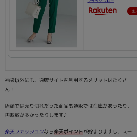
ブラック グレー
楽
福袋以外にも、通販サイトを利用するメリットはたくさ
ん！
店頭では売り切れだった商品も通販では在庫があったり、
再販数が多かったりします♪
楽天ファッション
なら
楽天ポイント
が貯まりますし、スー