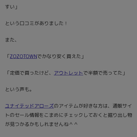
united arrowsで買ったワンピース（3.4年前の物）着回し
しやすくて重宝！普通のキャミワンピに見えるけど、バッ
グシルエットや裾がアシンメトリーなのがお気に入りポイ
ント！てか物持ちいいな！
pic.twitter.com/xSJr433KOu
— ハナ (@87_5shun)
August 30, 2022
「生地がしっかりしてる」
「3,4年前に買ったワンピースが着回ししやすいし使いや
すい」
という口コミがありました！
また、
「
ZOZOTOWN
でかなり安く買えた」