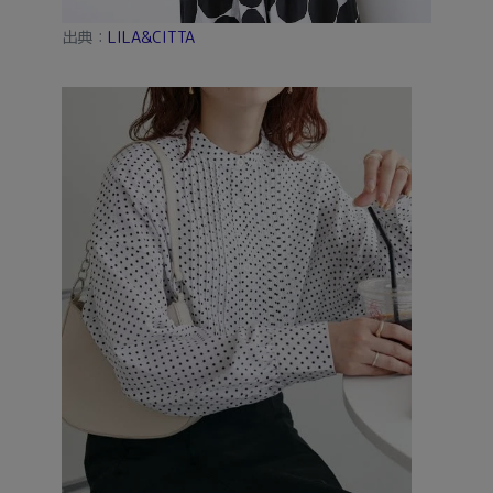
出典：
LILA&CITTA