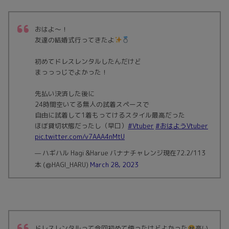
おはよ〜！
友達の結婚式行ってきたよ
初めてドレスレンタルしたんだけど
まっっっじでよかった！
先払い決済した後に
24時間空いてる無人の試着スペースで
自由に試着して1着もってけるスタイル最高だった
ほぼ貸切状態だったし（早口）
#Vtuber
#おはようVtuber
pic.twitter.com/v7AAA4nMtU
— ハギハル Hagi &Harue バナナチャレンジ現在72.2/113
本 (@HAGI_HARU)
March 28, 2023
ドレスレンタルって今回初めて使ったけどよかった
高い