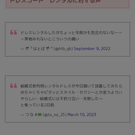
ドレスコード レンタルに対する声
ドレスレンタルしたがちょっと失敗かも色合わないなーー
ー実物みれないとこういうの痛い
—
⁾⁾ はとば
⁾⁾ (@htb_qb)
September 9, 2022
結婚式参列用レンタルドレスが今日届いて試着してみたら
めちゃくちゃピタッとスタイル…セクシーとか言うよりい
やらしい…結婚式には不釣り合い…失敗した〜
と焦っている2日前
— つ な #
(@tu_na_25)
March 10, 2023