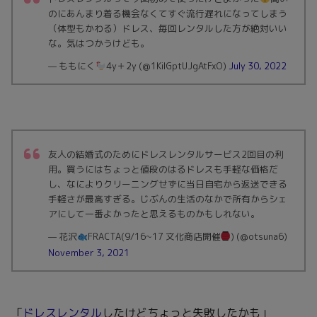
のにあんまり着る機会なくてすぐ流行遅れになってしまう
（体型もかわる）ドレス、毎回レンタルした方が絶対いい
な。気はつかうけども。
— ももにく
4y＋2y (@1KiIGptUJgAtFxO)
July 30, 2022
友人の結婚式のためにドレスレンタルサービス2回目の利
用。買うにはちょっと値段のはるドレスも手軽な価格だ
し、なによりクリーニングせずに当日自宅から返送できる
手軽さが最高すぎる。じぶんの生活のなかで所有からシェ
アにして一番よかったと思えるものかもしれない。
— 花沢
FRACTA(9/16~17 文化商店開催
) (@otsuna6)
November 3, 2021
「
ドレスレンタル
したけどちょっと失敗したかも」