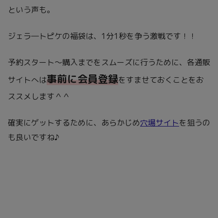
という声も。
ジェラ―トピケの福袋は、1分1秒を争う激戦です！！
予約スタート～購入までをスムーズに行うために、各通販
事前に会員登録
サイトへは
をすませておくことをお
ススメします＾＾
確実にゲットするために、あらかじめ
穴場サイト
を狙うの
も良いですね♪