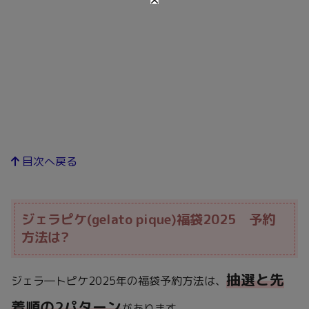
目次へ戻る
ジェラピケ(gelato pique)福袋2025 予約
方法は?
抽選と先
ジェラ―トピケ2025年の福袋予約方法は、
着順の2パターン
があります。