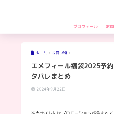
プロフィール
お問
ホーム
お買い物
エメフィール福袋2025予
タバレまとめ
2024年9月22日
※当サイトにはプロモーションが含まれて