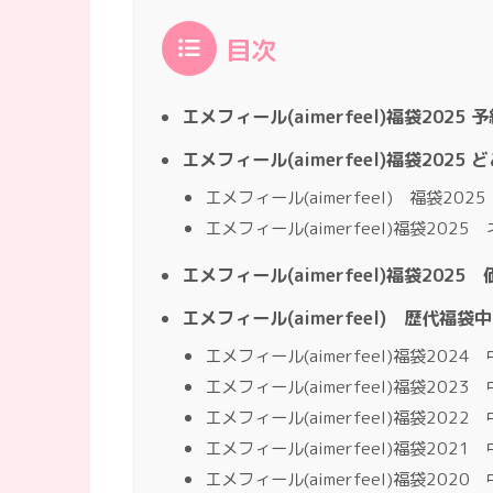
目次
エメフィール(aimerfeel)福袋202
エメフィール(aimerfeel)福袋202
エメフィール(aimerfeel) 福袋202
エメフィール(aimerfeel)福袋202
エメフィール(aimerfeel)福袋202
エメフィール(aimerfeel) 歴代福
エメフィール(aimerfeel)福袋202
エメフィール(aimerfeel)福袋202
エメフィール(aimerfeel)福袋202
エメフィール(aimerfeel)福袋202
エメフィール(aimerfeel)福袋202