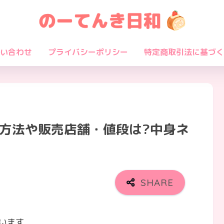
い合わせ
プライバシーポリシー
特定商取引法に基づく
約方法や販売店舗・値段は?中身ネ
います