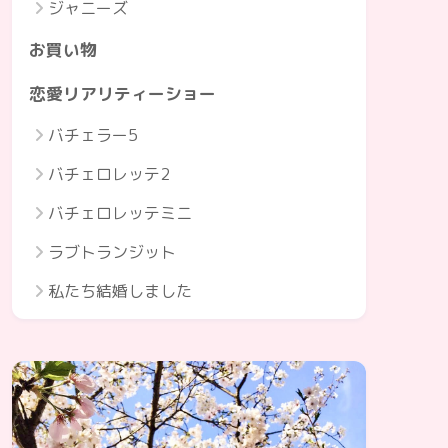
ジャニーズ
お買い物
恋愛リアリティーショー
バチェラー5
バチェロレッテ2
バチェロレッテミニ
ラブトランジット
私たち結婚しました