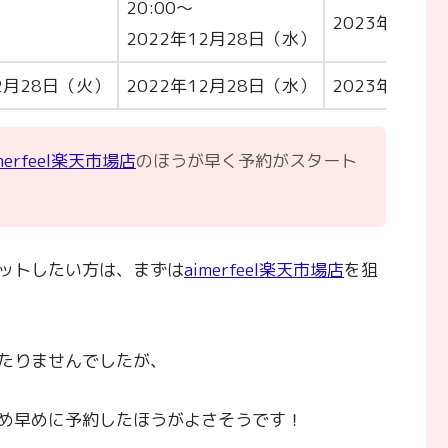
20:00～
2023年12月
2022年12月28日（水）
12月28日（火）
2022年12月28日（水）
2023年12月
merfeel楽天市場店
のほうが早く予約がスタート
ットしたい方は、まずは
aimerfeel楽天市場店
を狙
たりませんでしたが、
め早めに予約したほうがよさそうです！