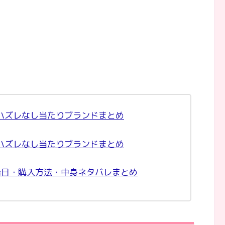
)ハズレなし当たりブランドまとめ
)ハズレなし当たりブランドまとめ
始日・購入方法・中身ネタバレまとめ