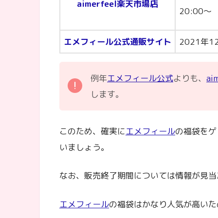
aimerfeel楽天市場店
20:00～
エメフィール公式通販サイト
2021年
例年
エメフィール公式
よりも、
ai
します。
このため、確実に
エメフィール
の福袋をゲ
いましょう。
なお、販売終了期間については情報が見当
エメフィール
の福袋はかなり人気が高いた