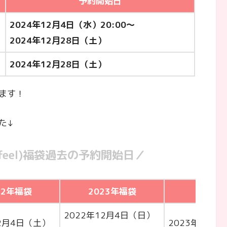
予約開始日
2024年12月4日（水）20:00～
2024年12月28日（土）
2024年12月28日（土）
ます！
た↓
rfeel)福袋過去の予約開始日／
22年福袋
2023年福袋
20
2022年12月4日（日）
12月4日（土）
2023年12月