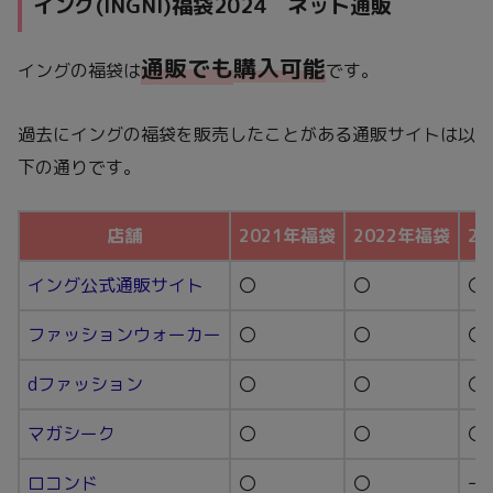
イング(INGNI)福袋2024 ネット通販
通販でも
購入可能
イングの福袋は
です。
過去にイングの福袋を販売したことがある通販サイトは以
下の通りです。
店舗
2021年福袋
2022年福袋
2
イング公式通販サイト
〇
〇
〇
ファッションウォーカー
〇
〇
〇
dファッション
〇
〇
〇
マガシーク
〇
〇
〇
ロコンド
〇
〇
ー