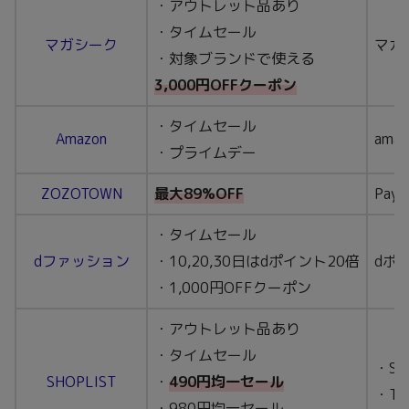
・アウトレット品あり
・タイムセール
マガシーク
マガ
・対象ブランドで使える
3,000円OFFクーポン
・タイムセール
Amazon
ama
・プライムデー
ZOZOTOWN
最大89%OFF
Pay
・タイムセール
dファッション
・10,20,30日はdポイント20倍
dポ
・1,000円OFFクーポン
・アウトレット品あり
・タイムセール
・SH
SHOPLIST
・
490円均一セール
・T
・980円均一セール