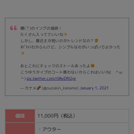
噂(？)のイングの福袋！
たくさん入ってていいね
しかし、最近丈が短いのがトレンドなの？
ｵﾊﾞﾁｬﾝわからんけど、シンプルなのがいっぱいでよかった
あとこれにチェックのストールあったよ
こうゆうタイプのコート買わないからこれはいいね( ＾ω
＾)
pic.twitter.com/i9AvDRI2gr
— カナメ
(@suzukiri_kaname)
January 1, 2021
値段
11,000円（税込）
・アウター