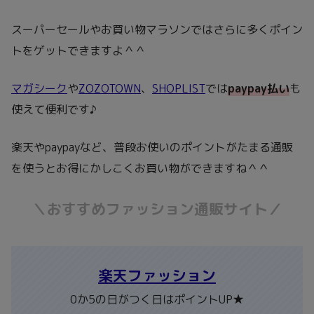
スーパーセールやお買い物マラソンではさらに多くポイン
トをゲットできますよ＾＾
マガシーク
や
ZOZOTOWN
、
SHOPLIST
では
paypay払い
も
使えて便利です♪
楽天やpaypayなど、普段お使いのポイントがたまる通販
を使うとお得にかしこくお買い物ができますね＾＾
＼おすすめファッション通販サイト／
楽天ファッション
0か5の日がつく日はポイントUP★