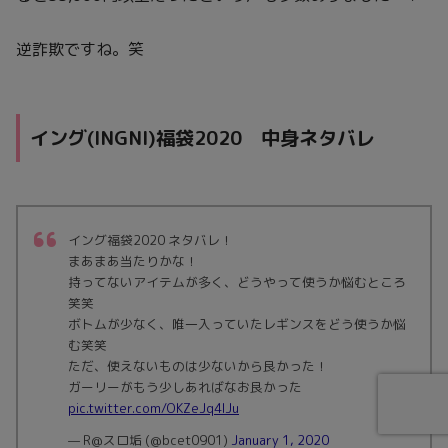
逆詐欺ですね。笑
イング(INGNI)福袋2020 中身ネタバレ
イング福袋2020 ネタバレ！
まあまあ当たりかな！
持ってないアイテムが多く、どうやって使うか悩むところ
笑笑
ボトムが少なく、唯一入っていたレギンスをどう使うか悩
む笑笑
ただ、使えないものは少ないから良かった！
ガーリーがもう少しあればなお良かった
pic.twitter.com/OKZeJq4IJu
— R@スロ垢 (@bcet0901)
January 1, 2020