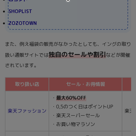
SHOPLIST
ZOZOTOWN
また、例え福袋の販売がなかったとしても、イングの取り
独自のセールや割引
扱い通販サイトでは
などが開催
されています。
取り扱い店
セール・お得情報
・
最大60％OFF
・0,5のつく日はポイントUP
楽天ファッション
楽天
・楽天スーパーセール
・お買い物マラソン