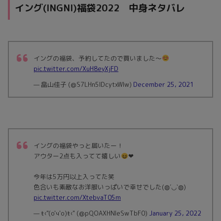
イング(INGNI)福袋2022 中身ネタバレ
イングの福袋、予約してたので買いました〜
pic.twitter.com/XuH8eyXjFD
— 畠山佳子 (@S7LHn5lDcytxWlw)
December 25, 2021
イングの福袋やっと届いたー！
アウター2点も入ってて嬉しい
❤︎
今年は5万円以上入ってた笑
色合いも素敵なお洋服いっぱいで幸せでした(◍′◡‵◍)
pic.twitter.com/XtebvaT05m
— ŧ‹"(o'ч'o)ŧ‹" (@pQOAXHNleSwTbF0)
January 25, 2022