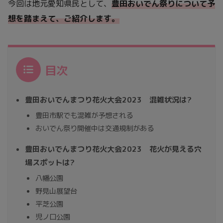
今回は地元愛知県民として、
豊田おいでん祭りについて
予
想を
踏まえて
、
ご紹介します。
目次
豊田おいでんまつり花火大会2023 混雑状況は?
豊田市駅でも混雑が予想される
おいでん祭り開催中は交通規制がある
豊田おいでんまつり花火大会2023 花火が見える穴
場スポットは?
八幡公園
野見山展望台
平芝公園
児ノ口公園