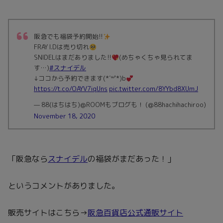
阪急でも福袋予約開始!!
FRAY I.Dは売り切れ
SNIDELはまだありました!!
(めちゃくちゃ見られてま
す…)
#スナイデル
↓ココから予約できます(*´꒳`*)b
https://t.co/OAYV7iqUns
pic.twitter.com/8YYbd8XUmJ
— 88(はちはち)@ROOMもブログも！ (@88hachihachiroo)
November 18, 2020
「阪急なら
スナイデル
の福袋がまだあった！」
というコメントがありました。
販売サイトはこちら→
阪急百貨店公式通販サイト