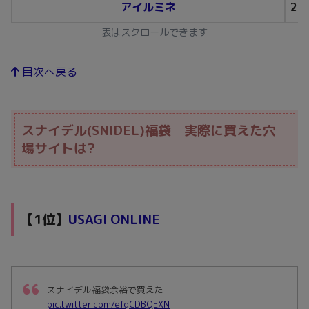
アイルミネ
20
表はスクロールできます
目次へ戻る
スナイデル(SNIDEL)福袋 実際に買えた穴
場サイトは?
【1位】
USAGI ONLINE
スナイデル福袋余裕で買えた
pic.twitter.com/efqCDBQEXN