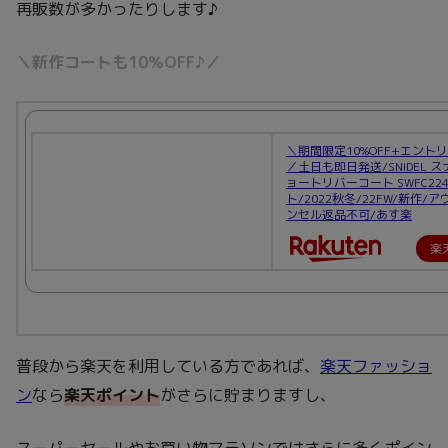
再販数が多かったりします♪
＼新作コートも10％OFF♪／
＼期間限定10%OFF+エントリ
／土日も即日発送/SNIDEL 
ョートリバーコート SWFC224
ト/2022秋冬/22FW/新作/
ンセル返品不可/あす楽
楽
普段から楽天を利用している方であれば、
楽天ファッショ
ン
なら
楽天ポイント
がさらに貯まりますし、
スーパーセールやお買い物マラソンではさらに多くポイン