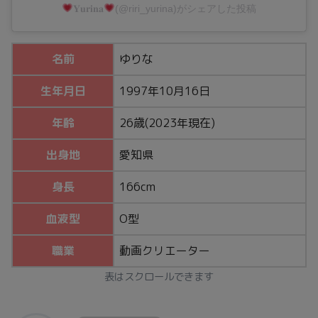
𝐘𝐮𝐫𝐢𝐧𝐚
(@riri_yurina)がシェアした投稿
名前
ゆりな
生年月日
1997年10月16日
年齢
26歳(2023年現在)
出身地
愛知県
身長
166cm
血液型
O型
職業
動画クリエーター
表はスクロールできます