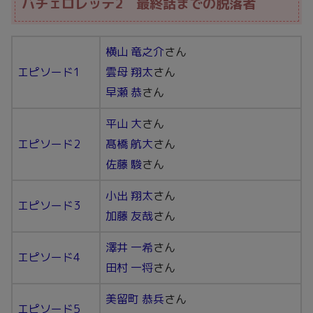
バチェロレッテ2 最終話までの脱落者
横山 竜之介
さん
エピソード1
雲母 翔太
さん
早瀬 恭
さん
平山 大
さん
エピソード2
髙橋 航大
さん
佐藤 駿
さん
小出 翔太
さん
エピソード3
加藤 友哉
さん
澤井 一希
さん
エピソード4
田村 一将
さん
美留町 恭兵
さん
エピソード5