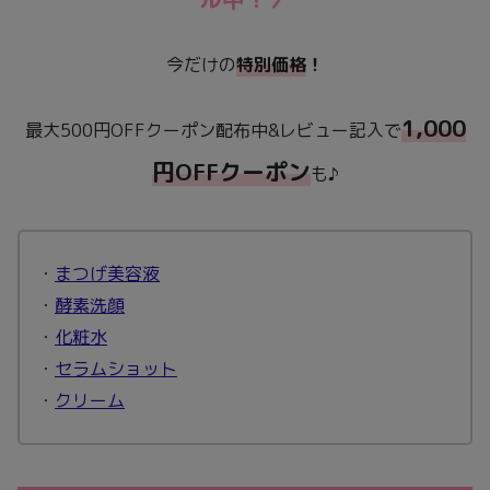
今だけの
特別価格
！
1,000
最大500円OFFクーポン配布中&レビュー記入で
円OFFクーポン
も♪
・
まつげ美容液
・
酵素洗顔
・
化粧水
・
セラムショット
・
クリーム