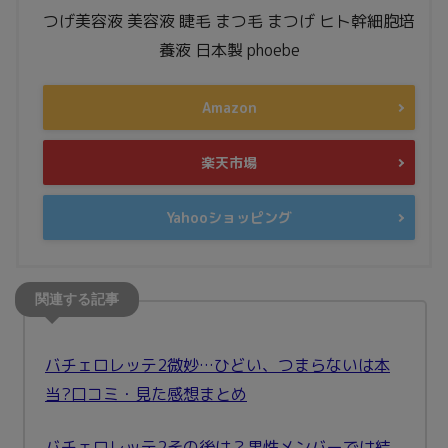
つげ美容液 美容液 睫毛 まつ毛 まつげ ヒト幹細胞培
養液 日本製 phoebe
Amazon
楽天市場
Yahooショッピング
バチェロレッテ2微妙…ひどい、つまらないは本
当?口コミ・見た感想まとめ
バチェロレッテ2その後は？男性メンバーでは結