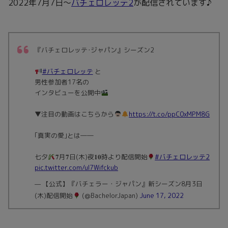
2022年7月7日～
バチェロレッテ2
が配信されています♪
『バチェロレッテ･ジャパン』シーズン2
#バチェロレッテ
と
男性参加者17名の
インタビューを公開中
▼注目の動画はこちらから
https://t.co/ppC0xMPM8G
｢真実の愛｣とは――
七夕
𝟕月𝟕日(木)夜𝟏𝟎時より配信開始
#バチェロレッテ2
pic.twitter.com/ul7Wifckub
— 【公式】『バチェラー・ジャパン』新シーズン8月3日
(木)配信開始
(@BachelorJapan)
June 17, 2022