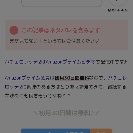
ぽめらにあん
この記事はネタバレを含みます
まだ見てない！という方はご注意ください！
バチェロレッテ2
は
Amazonプライムビデオ
で配信中です♪
Amazonプライム会員
は
初月30日間無料
なので、
バチェレ
ロッテ2
に興味のある方はとりあえず見てみて、継続する
か決めても良さそうですね＾＾
＼初月30日間は無料♪／