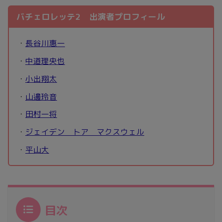
バチェロレッテ2 出演者プロフィール
・
長谷川惠一
・
中道理央也
・
小出翔太
・
山邊玲音
・
田村一将
・
ジェイデン トア マクスウェル
・
平山大
目次