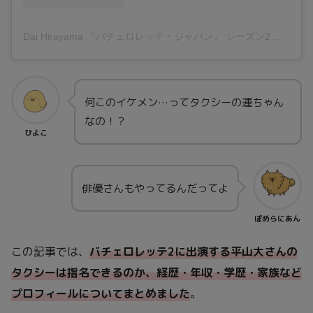
Dai Hirayama 『バチェロレッテ・ジャパン』 シーズン2
(@da
何このイケメン…ってタクシーの運ちゃん
なの！？
ひよこ
俳優さんもやってるんだってよ
ぽめらにあん
この記事では、
バチェロレッテ2に出演する平山大さんの
タクシーは指名できるのか、経歴・年収・学歴・家族など
プロフィールについてまとめました
。