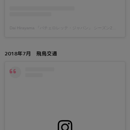
Dai Hirayama 『バチェロレッテ・ジャパン』 シーズン2
(@da
2018年7月 飛鳥交通