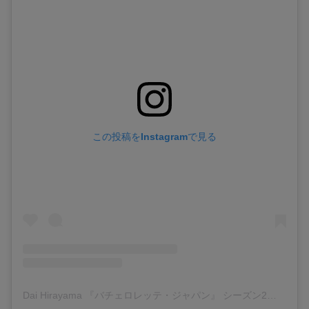
この投稿をInstagramで見る
Dai Hirayama 『バチェロレッテ・ジャパン』 シーズン2
(@da