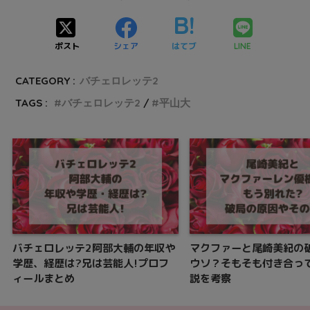
ポスト
シェア
はてブ
LINE
CATEGORY :
バチェロレッテ2
TAGS :
バチェロレッテ2
平山大
バチェロレッテ2阿部大輔の年収や
マクファーと尾崎美紀の
学歴、経歴は?兄は芸能人!プロフ
ウソ？そもそも付き合っ
ィールまとめ
説を考察