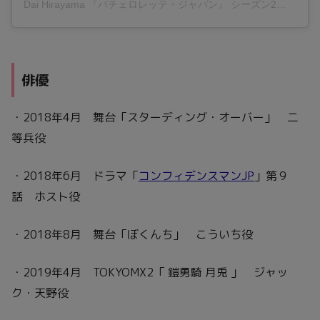
Dai Hirayama 『バチェロレッテ・ジャパン』 シーズン2
(@da
俳優
・2018年4月 舞台「スターディング・オーバー」 二
等兵役
・2018年6月 ドラマ「
コンフィデンスマンJP
」第９
話 ホスト役
・2018年8月 舞台「ぼくんち」 こういち役
・2019年4月 TOKYOMX2「 鎧勇騎 月兎 」 ジャッ
ク・天野役