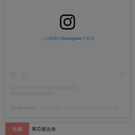
この投稿をInstagramで見る
Dai Hirayama 『バチェロレッテ・ジャパン』 シーズン2
(@da
出身
東京都出身