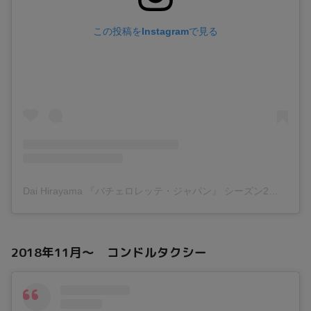
この投稿をInstagramで見る
Dai Hirayama 『バチェロレッテ・ジャパン』 シーズン2
(@da
2018年11月～ コンドルタクシー