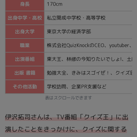
身長
170cm
出身中学・高校
私立開成中学校・高等学校
出身大学
東京大学の経済学部
職業
株式会社QuizKnockのCEO、youtuber
出演番組
東大王、林修の今知りたいでしょ!、土曜
出版 書籍
勉強大全、きみはスゴイぜ！、クイズ思
その他活動
学校訪問、企業PR支援など
表はスクロールできます
伊沢拓司さんは、TV番組「クイズ王」に出
演したことをきっかけに、クイズに関する