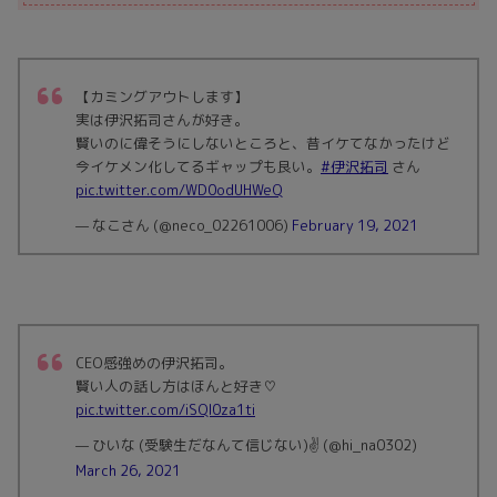
【カミングアウトします】
実は伊沢拓司さんが好き。
賢いのに偉そうにしないところと、昔イケてなかったけど
今イケメン化してるギャップも良い。
#伊沢拓司
さん
pic.twitter.com/WD0odUHWeQ
— なこさん (@neco_02261006)
February 19, 2021
CEO感強めの伊沢拓司。
賢い人の話し方はほんと好き♡
pic.twitter.com/iSQI0za1ti
— ひいな (受験生だなんて信じない)✌️ (@hi_na0302)
March 26, 2021