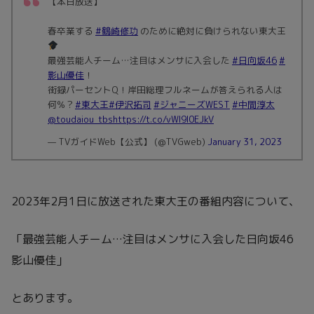
【本日放送】
春卒業する
#鶴崎修功
のために絶対に負けられない東大王
最強芸能人チーム…注目はメンサに入会した
#日向坂46
#
影山優佳
！
街録パーセントQ！岸田総理フルネームが答えられる人は
何％？
#東大王
#伊沢拓司
#ジャニーズWEST
#中間淳太
@toudaiou_tbs
https://t.co/vWl9l0EJkV
— TVガイドWeb【公式】 (@TVGweb)
January 31, 2023
2023年2月1日に放送された東大王の番組内容について、
「最強芸能人チーム…注目はメンサに入会した日向坂46
影山優佳」
とあります。