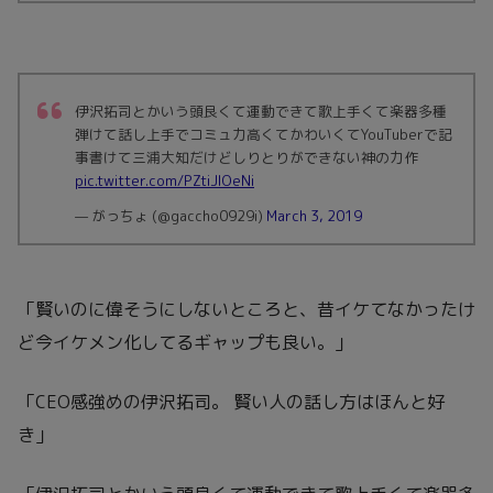
伊沢拓司とかいう頭良くて運動できて歌上手くて楽器多種
弾けて話し上手でコミュ力高くてかわいくてYouTuberで記
事書けて三浦大知だけどしりとりができない神の力作
pic.twitter.com/PZtiJIOeNi
— がっちょ (@gaccho0929i)
March 3, 2019
「賢いのに偉そうにしないところと、昔イケてなかったけ
ど今イケメン化してるギャップも良い。」
「CEO感強めの伊沢拓司。 賢い人の話し方はほんと好
き」