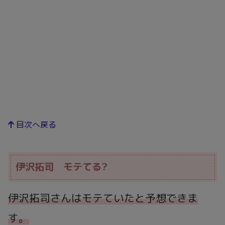
目次へ戻る
伊沢拓司 モテてる?
伊沢拓司さんはモテ
てい
たと予想できま
す。