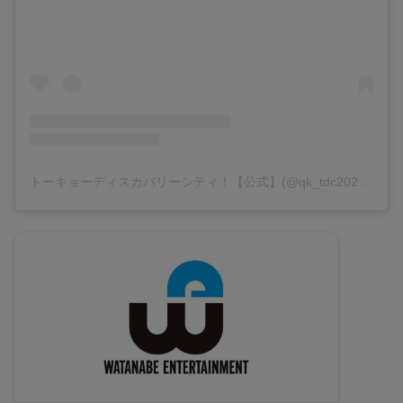
トーキョーディスカバリーシティ！【公式】(@qk_tdc2023)がシェアした投稿