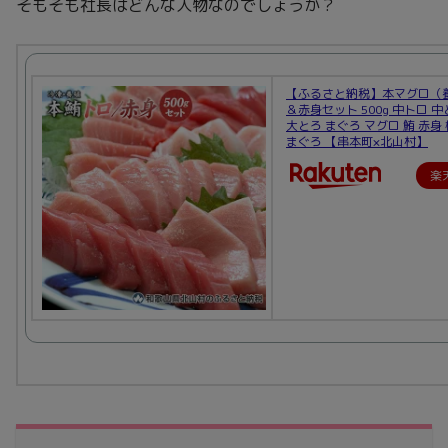
そもそも社長はどんな人物なのでしょうか？
【ふるさと納税】本マグロ（
＆赤身セット 500g 中トロ 
大とろ まぐろ マグロ 鮪 赤身
まぐろ 【串本町×北山村】
楽