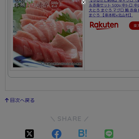
【ふるさと納税】本マグロ（
＆赤身セット 500g 中トロ 
大とろ まぐろ マグロ 鮪 赤身
まぐろ 【串本町×北山村】
楽
目次へ戻る
SHARE