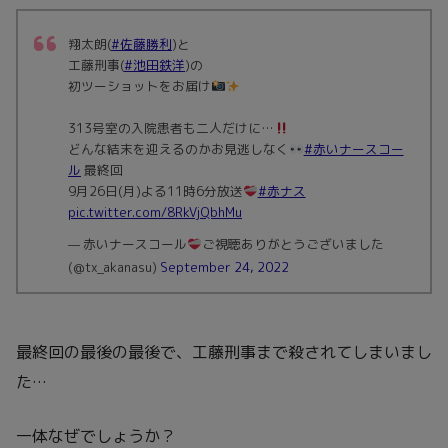
翔太朗(
#佐藤勝利
)と
工藤刑事(
#池田鉄洋
)の
初ツーショットをお届け
313号室の入院患者も二人だけに…
どんな結末を迎えるのかお見逃しなく
#赤いナースコー
ル
最終回
9月26日(月)よる11時6分放送
#赤ナス
pic.twitter.com/8RkVjQbhMu
— 赤いナースコール
ご視聴ありがとうございました
(@tx_akanasu)
September 24, 2022
最終回の最後の最後で、工藤刑事まで殺されてしまいまし
た…
一体なぜでしょうか？