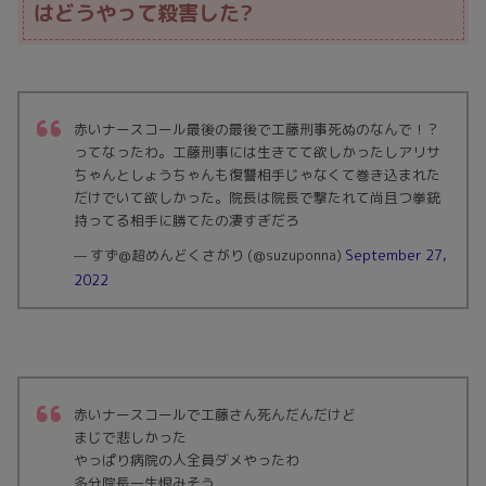
はどうやって殺害した?
赤いナースコール最後の最後で工藤刑事死ぬのなんで！？
ってなったわ。工藤刑事には生きてて欲しかったしアリサ
ちゃんとしょうちゃんも復讐相手じゃなくて巻き込まれた
だけでいて欲しかった。院長は院長で撃たれて尚且つ拳銃
持ってる相手に勝てたの凄すぎだろ
— すず@超めんどくさがり (@suzuponna)
September 27,
2022
赤いナースコールで工藤さん死んだんだけど
まじで悲しかった
やっぱり病院の人全員ダメやったわ
多分院長一生恨みそう