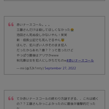
赤いナースコール。。。
工藤さんだけは殺してほしくなかった
池田さん死ぬ役しかないやん！笑笑
新・信長公記でも死んでるやん
ほんで、犯人ぽい人がそのまま犯人
だったからあれ？康？？って思ったけど
やっぱり最後はアリサかwww
秋元康は女を犯人にしがちだものw
#赤いナースコール
— mii (@32k1mty)
September 27, 2022
てか赤いナースコールの終わり方謎すぎる、、これは続く
の？？工藤さんかっこよかったのに最後が衝撃的だった
な、、