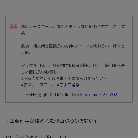
赤いナースコール、なんとも言えない終わり方だった…笑
笑
最後、翔太朗と医院長の対峙のシーンで終わるの、ほんと
に謎。
アリサが自死した後の翔太朗の心情も、謎に工藤刑事を殺
した医院長の心情も、
その2人が対峙する理由・その後も分からない…
#赤いナースコール
#赤ナス考察
— MANA (@qF2GzTk4xdh20vy)
September 27, 2022
「工藤刑事が殺された理由がわからない」
という声が多く上がりました。