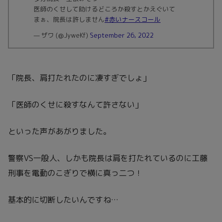
医師のくせして助けるどころか殺すとかえぐいて
まぁ、院長は許しません
#赤いナースコール
— ザワ (@JyweKf)
September 26, 2022
「院長、肩打たれたのに凄すぎでしょ」
「医師のくせに殺すなんて許さない」
といった声があがりました。
警察VS一般人、しかも院長は肩を打たれているのに工藤
刑事を電動のこぎりで横に真っ二つ！
基本的に切断したいんですね…