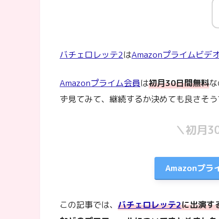
バチェロレッテ2
は
Amazonプライムビデ
Amazonプライム会員
は
初月30日間無料
な
ず見てみて、継続するか決めても良さそう
＼初月3
Amazonプ
この記事では、
バチェロレッテ2
に出演す