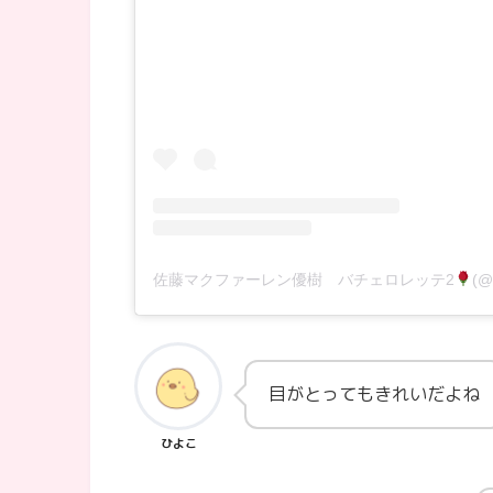
佐藤マクファーレン優樹 バチェロレッテ2
(@
目がとってもきれいだよね
ひよこ